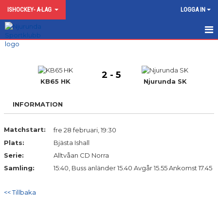
ISHOCKEY- A-LAG
LOGGA IN
HEM
KALENDER
2 - 5
KB65 HK
Njurunda SK
MATCHER
INFORMATION
TRUPPEN
Matchstart:
fre 28 februari, 19:30
KONTAKT
Plats:
Bjästa Ishall
Serie:
Alltvåan CD Norra
Samling:
15:40, Buss anländer 15.40 Avgår 15.55 Ankomst 17.45
<< Tillbaka