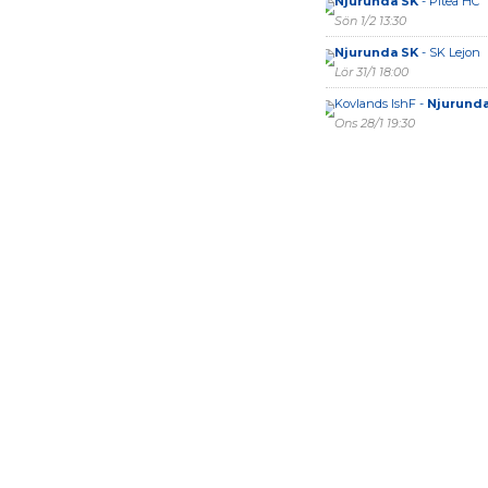
Njurunda SK
- Piteå HC
Sön 1/2 13:30
Njurunda SK
- SK Lejon
Lör 31/1 18:00
Kovlands IshF -
Njurunda
Ons 28/1 19:30