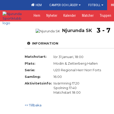
HEM
CAMPER OCH LÄGER!
FOTBOLL
H
Hem
Nyheter
Kalender
Matcher
Truppen
3 - 7
Njurunda SK
INFORMATION
Matchstart:
lör 31 januari, 18:00
Plats:
Modin & Zetterberg Hallen
Serie:
U20 Regional Herr Norr Forts
Samling:
16:00
Aktivitetsinfo:
Isvärmning 17.20
Spolning 17.40
Matchstart 18.00
<< Tillbaka