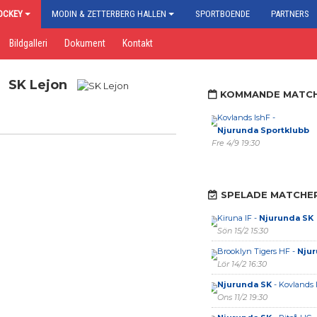
OCKEY
MODIN & ZETTERBERG HALLEN
SPORTBOENDE
PARTNERS
Bildgalleri
Dokument
Kontakt
SK Lejon
KOMMANDE MATC
Kovlands IshF -
Njurunda Sportklubb
Fre 4/9 19:30
SPELADE MATCHE
Kiruna IF -
Njurunda SK
Sön 15/2 15:30
Brooklyn Tigers HF -
Njur
Lör 14/2 16:30
Njurunda SK
- Kovlands 
Ons 11/2 19:30