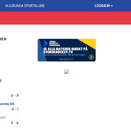
NJURUNDA SPORTKLUBB
LOGGA IN
HER
R
2 - 3
unda SK
4 - 1
IshF
3 - 2