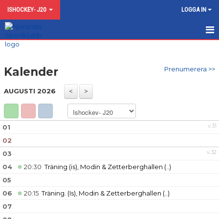
ISHOCKEY- J20
LOGGA IN
HEM
Kalender
Prenumerera >>
NYHETER
AUGUSTI 2026
KALENDER
MATCHER
v.31
01
TRUPPEN
02
v.32
03
BILDGALLERI
04
20:30
Träning (is), Modin & Zetterberghallen
(..)
DOKUMENT
05
06
20:15
Träning. (Is), Modin & Zetterberghallen
(..)
KONTAKT
07