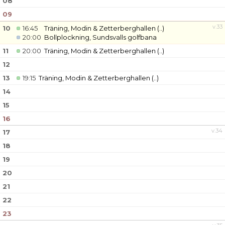
08
09
v.33
10
16:45
Träning, Modin & Zetterberghallen
(..)
20:00
Bollplockning, Sundsvalls golfbana
11
20:00
Träning, Modin & Zetterberghallen
(..)
12
13
19:15
Träning, Modin & Zetterberghallen
(..)
14
15
16
v.34
17
18
19
20
21
22
23