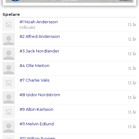
Spelare
#1 Noah Andersson
13 år
Målvakt
#2 Alfred Andersson
12 år
#3 Jack Nordlander
13 år
#4 Olle Meiton
12 år
#7 Charlie Valis
13 år
#8 Izidor Nordström
13 år
#9 Albin Karlsson
13 år
#11 Melvin Edlund
13 år
#12 Wilton Ilvonen