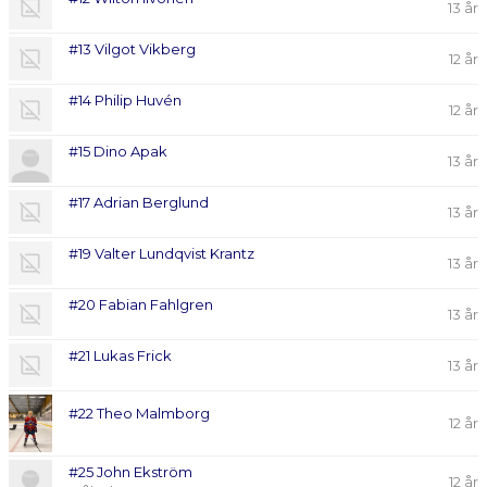
13 år
#13 Vilgot Vikberg
12 år
#14 Philip Huvén
12 år
#15 Dino Apak
13 år
#17 Adrian Berglund
13 år
#19 Valter Lundqvist Krantz
13 år
#20 Fabian Fahlgren
13 år
#21 Lukas Frick
13 år
#22 Theo Malmborg
12 år
#25 John Ekström
12 år