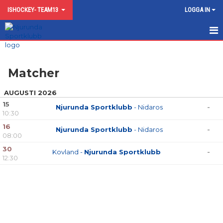
ISHOCKEY- TEAM13
LOGGA IN
HEM
Matcher
NYHETER
AUGUSTI 2026
KALENDER
15
Njurunda Sportklubb
- Nidaros
-
10:30
MATCHER
16
Njurunda Sportklubb
- Nidaros
-
08:00
TRUPPEN
30
Kovland -
Njurunda Sportklubb
-
BILDGALLERI
12:30
DOKUMENT
KONTAKT