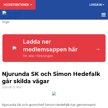
HOCKEYSEKTIONEN
LOGGA IN
HEM
TRUPPEN
Ladda ner
DOKUMENT
→
medlemsappen här
KONTAKT
För alla i föreningen
Njurunda SK och Simon Hedefalk
går skilda vägar
2026-06-22 18:00
Njurunda SK och sportchef Simon Hedefalk har gemensamt