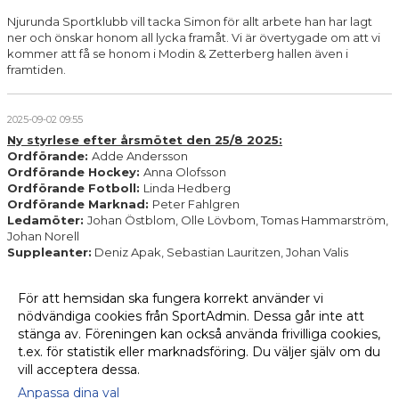
Njurunda Sportklubb vill tacka Simon för allt arbete han har lagt
ner och önskar honom all lycka framåt. Vi är övertygade om att vi
kommer att få se honom i Modin & Zetterberg hallen även i
framtiden.
2025-09-02 09:55
Ny styrlese efter årsmötet den 25/8 2025:
Ordförande:
Adde Andersson
Ordförande Hockey:
Anna Olofsson
Ordförande Fotboll:
Linda Hedberg
Ordförande Marknad:
Peter Fahlgren
Ledamöter:
Johan Östblom, Olle Lövbom, Tomas Hammarström,
Johan Norell
Suppleanter:
Deniz Apak, Sebastian Lauritzen, Johan Valis
Valberedning:
För att hemsidan ska fungera korrekt använder vi
Ordförande:
Camilla Apak
nödvändiga cookies från SportAdmin. Dessa går inte att
Ledamöter:
Kristian Hjortén
samt så saknas ngn från hockeysektionen
stänga av. Föreningen kan också använda frivilliga cookies,
t.ex. för statistik eller marknadsföring. Du väljer själv om du
vill acceptera dessa.
Anpassa dina val