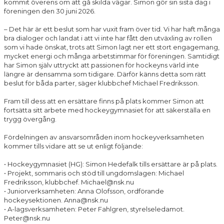
kommit överens om att gå skilda vägar. Simon gör sin sista dag i
föreningen den 30 juni 2026.
– Det här är ett beslut som har vuxit fram över tid. Vi har haft många
bra dialoger och landat i att vi inte har fått den utväxling av rollen
som vi hade önskat, trots att Simon lagt ner ett stort engagemang,
mycket energi och många arbetstimmar för föreningen. Samtidigt
har Simon själv uttryckt att passionen för hockeyns värld inte
längre är densamma som tidigare. Därför känns detta som rätt
beslut för båda parter, säger klubbchef Michael Fredriksson.
Fram till dess att en ersättare finns på plats kommer Simon att
fortsätta sitt arbete med hockeygymnasiet för att säkerställa en
trygg övergång.
Fördelningen av ansvarsområden inom hockeyverksamheten
kommer tills vidare att se ut enligt följande:
• Hockeygymnasiet (HG): Simon Hedefalk tills ersättare är på plats.
• Projekt, sommaris och stöd till ungdomslagen: Michael
Fredriksson, klubbchef. Michael@nsk.nu
• Juniorverksamheten: Anna Olofsson, ordförande
hockeysektionen. Anna@nsk.nu
• A-lagsverksamheten: Peter Fahlgren, styrelseledamot.
Peter@nsk.nu