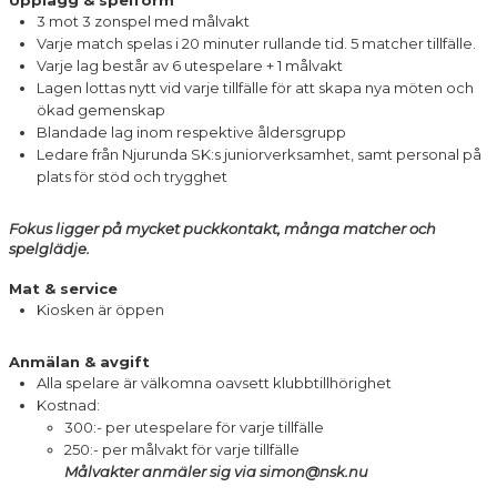
3 mot 3 zonspel med målvakt
Varje match spelas i 20 minuter rullande tid. 5 matcher tillfälle.
Varje lag består av 6 utespelare + 1 målvakt
Lagen lottas nytt vid varje tillfälle för att skapa nya möten och
ökad gemenskap
Blandade lag inom respektive åldersgrupp
Ledare från Njurunda SK:s juniorverksamhet, samt personal på
plats för stöd och trygghet
Fokus ligger på mycket puckkontakt, många matcher och
spelglädje.
Mat & service
Kiosken är öppen
Anmälan & avgift
Alla spelare är välkomna oavsett klubbtillhörighet
Kostnad:
300:- per utespelare för varje tillfälle
250:- per målvakt för varje tillfälle
Målvakter anmäler sig via simon@nsk.nu