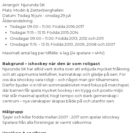
Arrangör: Njurunda SK
Plats: Modin & Zetterberghallen
Datum: Tisdag 16 juni - onsdag 29 juli
Åldersindelning:
Tisdagar 09.00 – 11.00: Födda 2016-2017
Tisdagar 11.15 – 13.15: Födda 2015-2014
Onsdagar 09.00 – 11.00: Födda 2013, 2012 och 2011
Onsdagar 11.15 – 13.15: Födda 2010, 2009, 2008 och 2007
Maximalt antal lag per tillfälle: 4 lag (24 spelare + 4MV)
Bakgrund – ishockey när den är som roligast
Njurunda SK har alltid varit stolta över att erbjuda mycket friåkning
och att uppmuntra lekfullhet, kamratskap och glädje på isen. För
oss ska ishockey vara roligt – och något man gör tillsammans.
Därför bjuder vi in till en sommaraktivitet med fokus på matchspel,
där barnen får spela mycket hockey i en trygg och positiv miljö.
Här står maximal speltid, högt tempo och stark gemenskap i
centrum – nya vänskaper skapas både på och utanför isen.
Målgrupp
Tjejer och killar födda mellan 2007 - 2017 som spelar ishockey.
Spelare från alla föreningar är varmt välkomna.
Upplägg & spelform