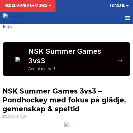
NSK SUMMER GAMES 3VS3
LOGGA IN
HEM
KALENDER
NSK Summer Games
BILDGALLERI
→
3vs3
KONTAKT
Anmäl dig här!
NSK Summer Games 3vs3 –
Pondhockey med fokus på glädje,
gemenskap & speltid
2026-05-19 16:38