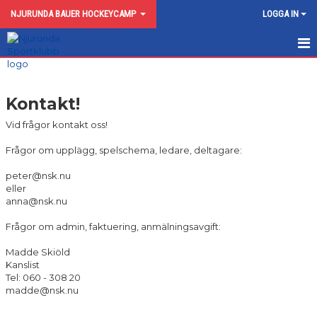
NJURUNDA BAUER HOCKEYCAMP
LOGGA IN
NYHETER
Kontakt!
DOKUMENT
Vid frågor kontakt oss!
BILDGALLERI
Frågor om upplägg, spelschema, ledare, deltagare:
KONTAKT
peter@nsk.nu
eller
anna@nsk.nu
Frågor om admin, faktuering, anmälningsavgift:
Madde Skiöld
Kanslist
Tel: 060 - 308 20
madde@nsk.nu